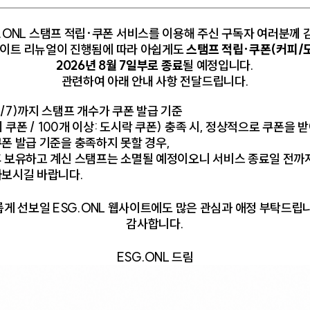
라마 캐릭터는 허구한 날 강남 아파트에 산다(그 놈의 강남. 오뎅 하
럼 얽혀 있고, 매장 사원들이 사장인 척 나대는 그 강남.) 유튜
.ONL 스탬프 적립·쿠폰 서비스를 이용해 주신 구독자 여러분께
한다니까?" "영끌은 미친 게 아니야. 전략이고 투자고 계산이야." 전
웹사이트 리뉴얼이 진행됨에 따라 아쉽게도
스탬프 적립·쿠폰(커피/
좋다고 아파트 모델하우스를 스캔한다. 아이를 안고 들어가는 엄마와
2026년 8월 7일부로 종료
될 예정입니다.
관련하여 아래 안내 사항 전달드립니다.
펴 바른 화장실과, 성모 마리아처럼 포근한 조명. 그것이 당신의 
/7)까지 스탬프 개수가 쿠폰 발급 기준
피 쿠폰 / 100개 이상: 도시락 쿠폰) 충족 시, 정상적으로 쿠폰을 
폰 발급 기준을 충족하지 못할 경우,
후 보유하고 계신 스탬프는 소멸될 예정이오니 서비스 종료일 전까
아보시길 바랍니다.
게 선보일 ESG.ONL 웹사이트에도 많은 관심과 애정 부탁드립
감사합니다.
ESG.ONL 드림