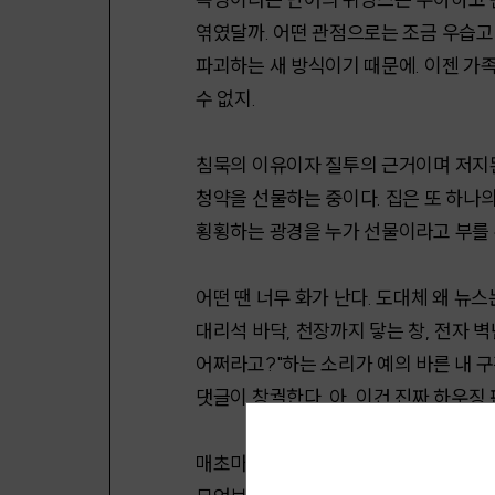
엮였달까. 어떤 관점으로는 조금 우습고 
파괴하는 새 방식이기 때문에. 이젠 가
수 없지.
침묵의 이유이자 질투의 근거이며 저지된
청약을 선물하는 중이다. 집은 또 하나
횡횡하는 광경을 누가 선물이라고 부를 
어떤 땐 너무 화가 난다. 도대체 왜 뉴
대리석 바닥, 천장까지 닿는 창, 전자 
어쩌라고?"하는 소리가 예의 바른 내 구강
댓글이 창궐한다. 아, 이건 진짜 하우징
매초마다 광고, 예능, 콘텐츠, 드라마가 