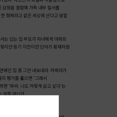
된 감정을 결합해 가족 내부 질서를
 한 형제라고 같은 세상에 산다고 말할
에서는 있는 집 부모가 자녀에게 아파트
 그렇지만 등기 이전이란 단어가 횡재처럼
연예인 집 좀 그만 내보내라. 카메라가
룸의 행거를 훑으면 "그래서
하면 "와씨, 나도 저렇게 살고 싶다"는
는 방증 아닌가.
 넓고, 깨끗하고, 볕도 잘 들고,