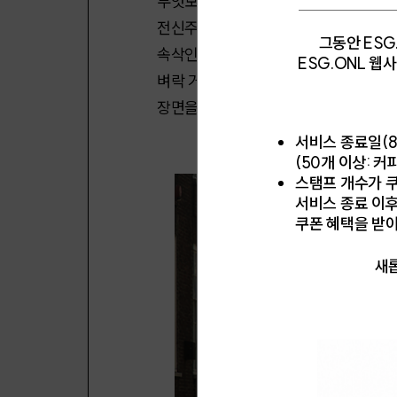
무엇보다 자기 명의라야 돼." 게다가 드
전신주 전선은 비에 젖은 인디언 물귀신처
그동안 ESG
속삭인다. "지금 사야 돼." "여기 폭등
ESG.ONL 
벼락 거지 된다고 공갈치면, 카메라는 
장면을 품은 주방의 수전과, 대리석을 
서비스 종료일(8
(50개 이상: 커
스탬프 개수가 쿠
서비스 종료 이
쿠폰 혜택을 받
새롭