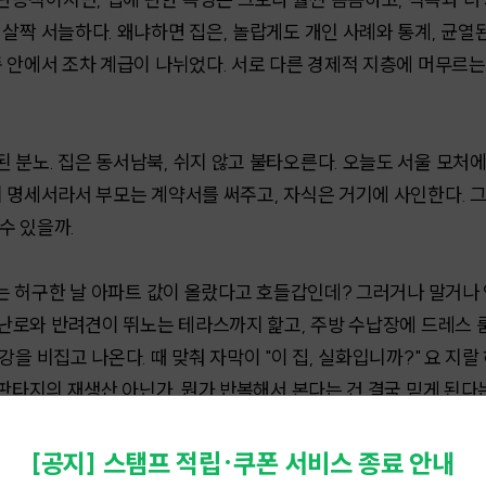
살짝 서늘하다. 왜냐하면 집은, 놀랍게도 개인 사례와 통계, 균열
족 안에서 조차 계급이 나뉘었다. 서로 다른 경제적 지층에 머무르는
 분노. 집은 동서남북, 쉬지 않고 불타오른다. 오늘도 서울 모처
의 명세서라서 부모는 계약서를 써주고, 자식은 거기에 사인한다.
수 있을까.
스는 허구한 날 아파트 값이 올랐다고 호들갑인데? 그러거나 말거나 
벽난로와 반려견이 뛰노는 테라스까지 핥고, 주방 수납장에 드레스 
을 비집고 나온다. 때 맞춰 자막이 "이 집, 실화입니까?" 요 지랄 
 판타지의 재생산 아닌가. 뭔가 반복해서 본다는 건 결국 믿게 된다
합세해서 소유의 절대 가치를 떠벌린다. "너는 좋은 집에 살아야 돼.
[공지] 스탬프 적립·쿠폰 서비스 종료 안내