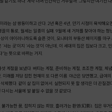
 같기도 하다. 계약 너머 인간적인 거주랄까. 그렇지만 여기선 다
라는 샴 쌍둥이하고 산다. 2년 혹은 4년, 만기 시점이 육박해오면
영끌의 통로, 월세는 일종의 실패. 9월에 새 거처를 찾아야 하는
공상이 아이러니하도록 슬픈 것이, 모니터의 부동산 페이지를 마구 
 '사는 곳'이지 '사는 것'이 아닌데, 이 세대의 집은 집보다 크고
다"는 뜻으로 바뀌는 거지.
다섯 계절을 보냈다. 버티는 계절, 준비하는 계절, 초조한 계절, 체
, 미래를 저당 잡힌 현재의 또 다른 이름. 야근은 당연했고, 급여
삭제했다. 같이 살 집이 없어서. 실현되지 못 할 생각은 더 끈질겼
 다시는 서울에 발 붙일 수 없을 것 같았다.
 불가능한 꿈, 잡히지 않는 희망, 흘러가는 환영(幻影). 집은 무