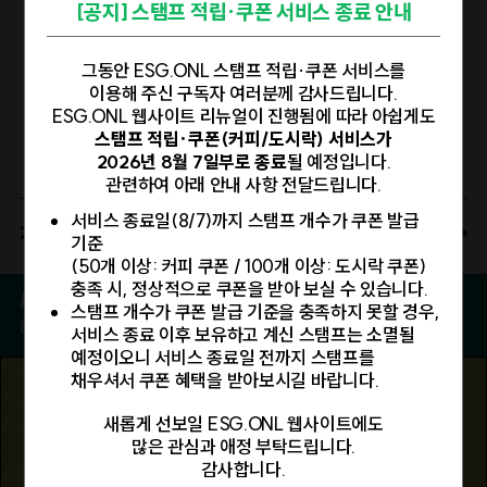
한국전력공사가 중개자로 개입해 전력 계약이 진행되는 제3자 PPA
[공지] 스탬프 적립·쿠폰 서비스 종료 안내
Regulation(PPWR) © ESG.ONL/ESG오늘]PPWR의 핵심
방식, 기업이 중개 없이 발전사업자와 직접 계약을 맺고 전기를
요건은 크게 네 가지다. 첫 번째는 '재활용성을 고려한 포장 설계'다.
구매하는 직접 PPA 방식이 모두 가능하다. [PPA 중개플랫폼 운영
그동안 ESG.ONL 스탬프 적립·쿠폰 서비스를
2030년부터 포장재는 포장 단위의 중량 기준 재활용 가능 비율에
방향 및 매칭 체계 © 기후에너지환경부]또한, 계약 전력
이용해 주신 구독자 여러분께 감사드립니다.
따라 A·B·C 등급으로 평가되며 최소 C등급 이상을 충족해야 EU
1MW(메가와트) 이하의 소규모 설비도 참여할 수 있어 작은
ESG.ONL 웹사이트 리뉴얼이 진행됨에 따라 아쉽게도
시장에 출시할 수 있다. 2035년부터는 실제 대규모 재활용 여부도
스탬프 적립·쿠폰(커피/도시락) 서비스가
발전사업자의 시장 접근성도 함께 높아진다. 7월 말 진행된
평가 기준에 반영되고, 2038년부터는 최소 B등급 이상의
2026년 8월 7일부로 종료
될 예정입니다.
시범사업에는 재생에너지 100% 사용 수요 기업을 대상으로 신청을
재활용성을 갖춘 포장재만 시장에서 유통할 수 있다.두 번째는
관련하여 아래 안내 사항 전달드립니다.
받아 총 43개 단체와 기업이 참여했다. PPA 중개플랫폼을 통해
'재생원료 사용 확대'다. 플라스틱 포장재는 2030년부터 용도별
계약을 체결하면 소규모 발전사업자에게 계량기 설치비 지원,
서비스 종료일(8/7)까지 스탬프 개수가 쿠폰 발급
재생 플라스틱을 일정 비율 이상 의무적으로 포함해야 한다. 일회용
2026.08.06
More Fortune Cookie
기준
RE100 수요 기업에게는 망 이용료 지원기간 확대, 지붕형 태양광
폴리에틸렌 테레프탈레이트(이하 PET) 음료병과 PET가 주성분인
(50개 이상: 커피 쿠폰 / 100개 이상: 도시락 쿠폰)
사업자에게는 보증보험료 지원 확대 등의 인센티브도
식품접촉 포장재는 30% 이상, PET 이외 식품접촉 포장재는 10%
충족 시, 정상적으로 쿠폰을 받아 보실 수 있습니다.
제공된다. [제3자 PPA 방식 © 한국에너지공단
이상, 그 밖의 플라스틱 포장재는 35% 이상의 재생원료 사용이
스탬프 개수가 쿠폰 발급 기준을 충족하지 못할 경우,
신재생에너지센터]ESG 공시 시대, RE100은 선택이 아니다정부는
ESG 최신 뉴스
서비스 종료 이후 보유하고 계신 스탬프는 소멸될
요구된다.PPWR 세 번째 핵심 요건은 '포장 최소화'다. 2026년 8월
‘PPA 중개플랫폼을 활용하겠다는 PPA 수요와 공급 물량이 각각
예정이오니 서비스 종료일 전까지 스탬프를
12일부터 전자상거래 포장과 운송 포장의 내부 빈 공간 비율은 최대
1GW(기가와트) 안팎으로 나타나 업계가 높은 관심을 보이고
채우셔서 쿠폰 혜택을 받아보시길 바랍니다.
50%로 제한된다. 또한, 일부 일회용 플라스틱 포장 또한
있다’고 밝혔다. 수요와 공급 각 1GW씩 합산하여 약 2GW의
단계적으로 제한된다. 호텔과 레스토랑 및 카페 업종은 소비자가
새롭게 선보일 ESG.ONL 웹사이트에도
거래수요가 이미 대기 중이라는 의미다. 심진수 기후에너지환경부
가져온 개인 용기를 사용할 수 있도록 허용하거나 재사용 포장
많은 관심과 애정 부탁드립니다.
재생에너지정책관은 "업계의 다양한 의견을 적극 수렴해 재생에너지
선택지를 제공해야 하는 의무를 순차적으로 이행해야 한다.네
감사합니다.
전력구매계약 활성화에 실질적으로 도움이 되는 중개플랫폼을