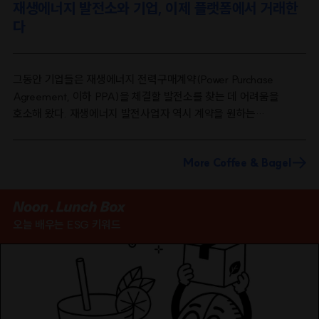
재생에너지 발전소와 기업, 이제 플랫폼에서 거래한
다
그동안 기업들은 재생에너지 전력구매계약(Power Purchase
Agreement, 이하 PPA)을 체결할 발전소를 찾는 데 어려움을
호소해 왔다. 재생에너지 발전사업자 역시 계약을 원하는
수요기업을 어디서 어떻게 찾아야 할지 막막하기는 마찬가지였다.
수요와 공급이 서로를 찾지 못한 채 흩어져 있었다.이에
More Coffee & Bagel
기후에너지환경부는 지난 7월 15일 기업과 발전사업자가 PPA 수요
·공급 정보를 한곳에서 확인할 수 있는 'PPA 중개플랫폼'을
구축했다. 재생에너지 100% 사용(RE100) 이행을 지원하기 위한
조치다. 7월 말까지 시범사업을 시행한 뒤, 이달부터 플랫폼을 정식
오늘 배우는 ESG 키워드
운영할 예정이다. 발전사업자와 기업이 온라인에서 만날 수 있는
공식 통로가 처음으로 열린 것이다.이미 수요가 확보된 재생에너지
거래 방식의 전환설비용량 500MW 이상의 대규모 발전사업자는
일정 비율 이상의 전력을 신재생에너지로 공급해야 하는
‘재생에너지 공급의무화 제도(Renewable Energy Portfolio
Standard, 이하 RPS)’를 적용받는다. 이에 따라 대부분의