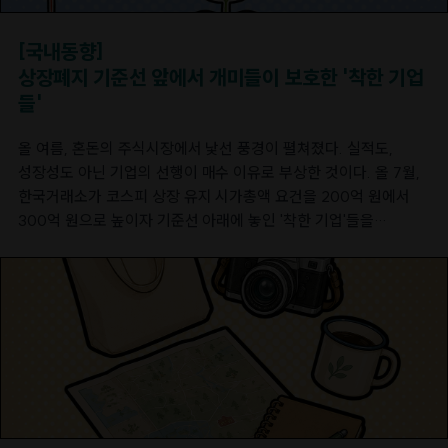
쇼핑백은 연간 630만 장의 신규 종이 사용을 줄이고, 9,911그루의
소나무 벌목을 억제하여 총 88톤의 탄소 감축 효과를
[국내동향]
달성했다. [신세계백화점 플라스틱 장난감 기부 캠페인 ©
상장폐지 기준선 앞에서 개미들이 보호한 '착한 기업
신세계백화점]이러한 친환경 활동의 의미는 단순히 버려지는
들'
자원을 재활용하는 것에만 있지 않다. 올해 6월 신세계백화점은
사용하지 않는 플라스틱 장난감을 기부받는 자원순환 캠페인을
올 여름, 혼돈의 주식시장에서 낯선 풍경이 펼쳐졌다. 실적도,
진행했다. 이번 캠페인에서 기부된 장난감은 초록우산
성장성도 아닌 기업의 선행이 매수 이유로 부상한 것이다. 올 7월,
어린이재단을 통해 장난감 도서관으로 전달된 뒤, 세척과 검수
한국거래소가 코스피 상장 유지 시가총액 요건을 200억 원에서
과정을 거쳐 재사용 될 예정이다. 단순히 플라스틱 쓰레기를
300억 원으로 높이자 기준선 아래에 놓인 '착한 기업'들을
줄이는 데 그치지 않고 나눔의 순환까지 설계한 것이 이 캠페인의
지키려는 개인 투자자들의 자발적 응원매수가 잇따랐다.
특징이다. 현대백화점, 쇼핑백에서 비닐봉투까지 순환의 고리를
소비자들이 기업의 선행에 대한 화답으로 주식을 구매하며 기업의
잇다 현대백화점의 친환경 전략은 일회용 소비재로 여겨졌던
진정성이 시장을 움직이는 새로운 흐름이다. 오늘은 이렇게 시장의
쇼핑백을 자원순환의 출발점으로 바꾸는 데 있다. 현대백화점은
관심과 애정을 확인한 기업들 한성기업, 모나미, 에넥스의 사례를
2022년 6월 업계 최초로 독립 자원순환 시스템 '프로젝트 100'을
살펴보자.선행이 개인 투자자들을 움직였다, 한성기업수산물
구축하고, 백화점에서 발생하는 폐지를 자체 수거해 원료화한 뒤
가공식품 '크래미'를 생산하는 한성기업은 팬데믹 이후 원자재 가격
재생지로 만든 쇼핑백을 전국 점포에 도입했다. 도입 이후 올해
상승, 수익성 악화 등이 겹치며 주가 하락을 면치 못했다. 이러한
5월 말까지 재생지 쇼핑백 총 3,200만 장을 제작하여 목재 사용을
상황에서 7월부터 상장 유지 시가총액 요건이 300억 원으로
줄이고, 5만 3,000여 그루의 나무를 보호하는 효과를 거뒀다.
높아지자 한성기업은 기준선 아래로 밀려났다. 하지만 한성기업이
재생지 쇼핑백은 코팅 가공을 적용하지 않아 사용 이후에도