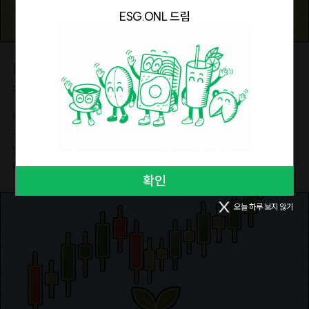
번째는 '유해물질 관리'다. 2026년 8월 12일부터 기준치를 초과한
성공적으로 구축하여 운영하겠다"고 전했다.2028년 ESG 공시
ESG.ONL 드림
과불화알킬 및 폴리플루오로알킬 물질(PFAS) 포함된 식품접촉
의무화를 앞두고 스코프 2(Scope 2, 간접 배출) 감축을 위한
포장재는 EU 시장에 출시할 수 없다. 포장재와 포장 구성요소에
재생에너지 조달이 기업 경영의 핵심 과제로 부상하면서 RE100
포함된 납·카드뮴·수은·6가 크롬의 합산 농도 역시 100mg/kg을
이행 압박은 갈수록 커지고 있다. 이번 PPA 중개플랫폼은 그 압박에
[국내동향]
초과할 수 없다.기업은 PPWR 준수를 입증하기 위해 적합성 선언서
답하는 인프라다. 다만 플랫폼이 시장을 연결하는 것만으로는
소비의 공간이 순환의 공간이 되다
(Declaration of Conformity)와 기술문서를 작성하고 보관해야
RE100이 해결되지는 않는다. 전력시장 구조 개편, 전력 계통 연결
한다. 일회용 포장재는 시장 출시 후 5년, 재사용 포장재는 10년간
여건, 가격 협상 투명성 확보까지 풀어야 할 과제가 남아 있다. 이제
해마다 여름에는 마트와 백화점에서 여름 세일을 본격적으로
관련 문서를 보관해야 하며, 규정을 충족하지 못한 제품은 판매
막 정식 운영에 들어간 PPA 중개플랫폼이 재생에너지 직거래
진행한다. 백화점에서 쇼핑백과 포장재 사용량이 연중 가장
제한이나 회수 등의 조치를 받을 수 있다.EU 수출 비중이 높은 국내
시장의 실질적인 물꼬를 트는지는 앞으로의 거래 실적이 말해줄
많아지고 그만큼 쓰레기도 늘어나는 시기다. 롯데, 신세계, 현대 등
식품·화장품·전자제품 기업은 지금부터 포장재의 소재와 구조를
것이다.by Editor L
백화점들은 자체 캠페인 브랜드 구축, 정부 협력, 업사이클 제품
재검토할 필요가 있다. 재활용성을 고려한 설계와 재생원료 사용
확인
제작 등 각자의 방식으로 세일 프로모션 중 ESG 활동을
확대는 물론, 유해물질 관리와 공급망 데이터 확보, 적합성 입증
구체화하고 있다. 쇼핑이라는 일상적 소비 행위를 환경실천의
체계까지 함께 준비해야 한다. 앞으로 EU 시장에서는 제품의 품질뿐
오늘 하루 보지 않기
접점으로 만드는 백화점만의 방식을 살펴보자.신세계백화점,
아니라 포장재의 재활용성과 순환성 역시 기업 경쟁력을 좌우하는
버려진 것들의 새로운 쓸모를 만들다신세계백화점의 친환경
핵심 요소가 될 전망이다.by Editor O
활동은 '버려지는 것을 다시 쓸모 있게 만드는 것'에 집중한다.
신세계백화점은 2023년 4월부터 전국 13개 점포에서 발생하는
폐종이와 박스를 수거해 100% 재생지로 만든 친환경 쇼핑백을
도입했다. 무코팅 재생지와 콩기름 인쇄 방식을 적용한 이