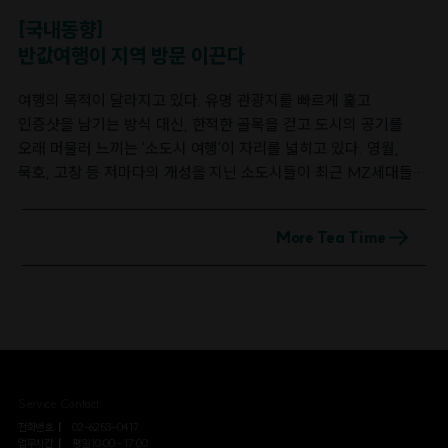
올해로 25년째 6·25 참전용사를 위해 '영웅을 위한 음악회'를
재활용이 가능하도록 설계되었다.[현대백화점 친환경 쇼핑백 ©
[국내동향]
후원해온 사실이 재조명되면서 상황이 급변했다.[한성기업 감사의
현대백화점]현대백화점의 자원순환 범위도 확장되고 있다. 지난해
반값여행이 지역 방문 이끈다
말씀© 한성기업]개인 투자자들 사이에 위기에 처한 착한기업을
6월부터는 점포에서 수거한 폐비닐을 열분해해 다시 새
지켜야 한다는 공감대가 형성되었고, 주식매수 인증과 제품구매
비닐봉투로 재생산하는 '비닐 투 비닐(Vinyl to Vinyl)' 시스템을
여행의 목적이 달라지고 있다. 유명 관광지를 빠르게 훑고
인증이 잇따랐다. 그 결과 한성기업 주가는 7월 6일 시초가
업계 최초로 도입해 운영 중이다. 비닐 투 비닐은 버려진 비닐이
인증샷을 남기는 방식 대신, 한적한 골목을 걷고 도시의 공기를
4,680원에서 15일 종가 1만 4,520원으로 8거래일 만에 210%
다시 매장에서 쓰이는 비닐봉투로 돌아오는 구조가 핵심이다. 비닐
오래 머물러 느끼는 '소도시 여행'이 자리를 넓히고 있다. 영월,
뛰었고, 시가총액도 300억 원 안팎에서 901억 원으로 불어나며
투 비닐은 최근 중동 정세 악화로 비닐의 핵심 원료인 나프타 가격
묵호, 고창 등 저마다의 개성을 지닌 소도시들이 최근 MZ세대들이
상장폐지 위기를 벗어났다. 실적개선이 뒷받침되지 않은 주가
급등하고 비닐 수급 불안정해지는 상황 속에서 안정적인 자원 확보
찾는 여행지로 부상하며 지자체들도 이 흐름에 맞춰 다양한 관광
급등이라는 회의적 시각도 있다. 실제로 한국거래소는 한성기업을
방안으로도 주목받고 있다. 쇼핑백에서 비닐봉투까지, 고객이
지원 정책을 확대하고 있다.달라진 여행의 기준여행문화에는
매매거래정지 예고 종목으로 지정했고, 16일에는 하루 동안 매매가
백화점에서 마주치는 포장재 하나하나를 순환의 고리로 잇는 것이
More Tea Time
'경험'과 '취향'을 중시하는 소비 트렌드가 포함된다. 자신만의
멈췄다. 다만 응원은 주식에만 머물지 않았다. 온라인몰 주문이
현대백화점 친환경 활동의 방향이다.롯데백화점, RE:EARTH로
방식으로 지역에서 특별한 경험을 찾으려는 여행객이 늘며
몰리며 일부 제품이 품절되고 배송이 지연되는 상황도 나타났다.
친환경 활동을 하나의 브랜드로 만들다롯데백화점은 2004년
여행에서 중시하는 기준도 '얼마나 많은 곳을 다녀왔는가' 보다
국민볼펜 63년, 독도 후원이 시장을 움직이다1963년 국내 최초의
유통업계 최초로 환경·에너지 경영을 선포한 데 이어 2022년 6월,
'무엇을 경험했는가'로 자리잡았다.이러한 변화가 일어난
볼펜 '153 볼펜'을 출시한 모나미는 2019년 일본제품 불매운동
이를 계승한 친환경 캠페인 브랜드 '리얼스(RE:EARTH)'를
원인으로는 단연 SNS 문화가 꼽힌다. 그간 잘 알려지지 않았던
당시 일본산 필기구 대체재로 주목받은 바 있다. 그런 모나미도
선보였다. 지금까지 주요 활동으로 도심과 해변에서 쓰레기를
소도시의 숨은 명소와 감성적인 공간을 담은 사진들이 SNS에서
다시 한번 개인 투자자들의 시선을 사로잡았다. 상장폐지 기준
주워오면 제로웨이스트 상품으로 바꿔주는 '리얼스 마켓
활발히 공유되었다. 이를 통해 여행을 준비하는 사람들이 획일적인
강화로 위기에 몰린 상황에서 모나미의 독도 후원 활동이
(RE:EARTH MARKET)'과 폐기물을 활용한 '업사이클링
Service Contact
관광 코스 대신 합리적인 비용으로 지역이 지닌 고유한 매력을
재조명됐고, 이에 공감한 개인 투자자들의 응원매수가 이어졌다.
프로젝트'를 이어가고 있다.[롯데백화점 '리얼스 마켓' 현장
전화번호
02-6253-0417
느낄 수 있는 소도시를 선택하는 흐름으로 이어졌다.트렌드가 된
모나미 주가는 7월 초 대비 중순 약 196% 상승했으며, 소비자들은
업무시간
평일 10:00 - 17:00