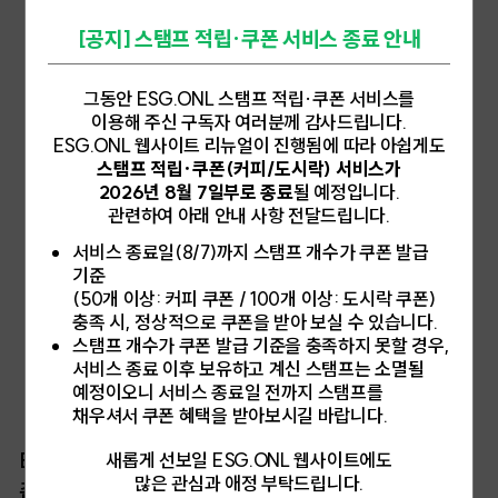
[공지] 스탬프 적립·쿠폰 서비스 종료 안내
그동안 ESG.ONL 스탬프 적립·쿠폰 서비스를
이용해 주신 구독자 여러분께 감사드립니다.
ESG.ONL 웹사이트 리뉴얼이 진행됨에 따라 아쉽게도
스탬프 적립·쿠폰(커피/도시락) 서비스가
2026년 8월 7일부로 종료
될 예정입니다.
관련하여 아래 안내 사항 전달드립니다.
서비스 종료일(8/7)까지 스탬프 개수가 쿠폰 발급
기준
(50개 이상: 커피 쿠폰 / 100개 이상: 도시락 쿠폰)
충족 시, 정상적으로 쿠폰을 받아 보실 수 있습니다.
스탬프 개수가 쿠폰 발급 기준을 충족하지 못할 경우,
서비스 종료 이후 보유하고 계신 스탬프는 소멸될
예정이오니 서비스 종료일 전까지 스탬프를
[
붓다 경영 ⓒ담앤북스
]
채우셔서 쿠폰 혜택을 받아보시길 바랍니다.
새롭게 선보일 ESG.ONL 웹사이트에도
ESG와 불교가 공유하는 가치: 투명한 경영, 환경/생명
많은 관심과 애정 부탁드립니다.
존중의 실천