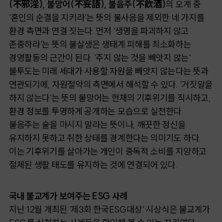
(不邪淫), 불망어(不妄語), 불음주(不飮酒)
의 오계 중
'혼인의 순결을 지키라'는 뜻의 불사음을 제외한 네 가지를
환경 측면과 연결 짓는다. 먼저 '생명을 파괴하지 않고
존중하라'는 뜻의 불살생은 생태계 피해를 최소화하는
경영활동의 근간이 된다. '주지 않는 것을 빼앗지 않는'
불투도는 미래 세대가 사용할 자원을 빼앗지 않는다는 뜻과
연관되기에, 자원절약의 측면에서 해석할 수 있다. '거짓말을
하지 않는다'는 뜻의 불망어는 현재의 기후위기를 직시하고,
환경 정보를 투명하게 공개하는 모습으로 실천한다.
불음주는 술을 마시지 말라는 뜻이나, 깨끗한 정신을
유지하지 못하고 취한 상태를 경계한다는 의미기도 하다.
이는 기후위기를 살아가는 개인이 중독적 소비를 지양하고
절제된 생활 태도를 유지하는 것에 연결되어 있다.
국내 불교계가 보여주는 ESG 사례
지난 12월 개최된 '제3회 한국ESG대상' 시상식은 불교계가