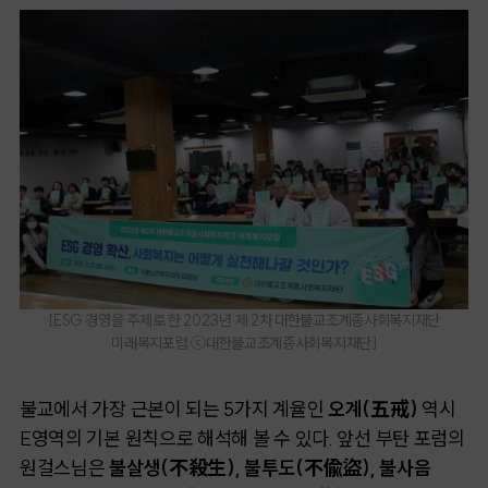
[
ESG 경영을 주제로 한 2023년 제 2차 대한불교조계종사회복지재단
미래복지포럼 ⓒ대한불교조계종사회복지재단
]
불교에서 가장 근본이 되는 5가지 계율인
오계(五戒)
역시
E영역의 기본 원칙으로 해석해 볼 수 있다. 앞선 부탄 포럼의
원걸스님은
불살생(不殺生), 불투도(不偸盜), 불사음