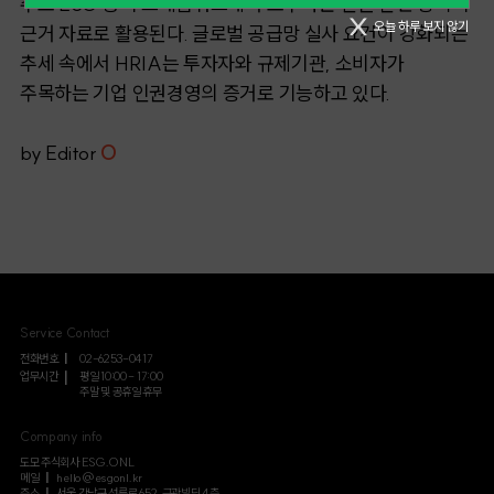
주요 ESG 공시 프레임워크에서 요구하는 인권 관련 항목의
오늘 하루 보지 않기
근거 자료로 활용된다. 글로벌 공급망 실사 요건이 강화되는
추세 속에서 HRIA는 투자자와 규제기관, 소비자가
주목하는 기업 인권경영의 증거로 기능하고 있다.
by Editor
O
Service Contact
전화번호
02-6253-0417
업무시간
평일 10:00 - 17:00
주말 및 공휴일 휴무
Company info
도모 주식회사 ESG.ONL
메일
hello@esgonl.kr
주소
서울 강남구 선릉로 652, 근광빌딩 4층