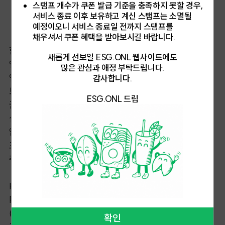
스탬프 개수가 쿠폰 발급 기준을 충족하지 못할 경우,
서비스 종료 이후 보유하고 계신 스탬프는 소멸될
[
Human Rights Impact Assessment
(HRIA)
©
ESG.ONL/ESG오늘
]
예정이오니 서비스 종료일 전까지 스탬프를
채우셔서 쿠폰 혜택을 받아보시길 바랍니다.
한국은 국가인권위원회가 2022년 인권정책선언,
새롭게 선보일 ESG.ONL 웹사이트에도
인권영향평가(인권실사) 실시, 부정적 영향 발굴 및 완화,
많은 관심과 애정 부탁드립니다.
인권경영 정보공시, 인권교육 등의 내용을 담은 '인권경영
감사합니다.
보고 및 평가 지침'을 마련해 공공기관과 공기업에 이행을
ESG.ONL 드림
권고했으며, 현재 많은 기관이 해당 지침에 따라 평가를
실시하고 결과를 공개하고 있다. HRIA 평가 대상은
임직원과 노동자뿐만 아니라 지역사회 주민, 소비자까지
포함하며, 특히 장애인과 비정규직 고용인, 여성 등
취약계층의 권리를 우선적으로 점검한다.
HRIA의 결과물은 글로벌 보고 이니셔티브(Global
Reporting Initiative,GRI), 지속가능성 회계기준위원회
(Sustainability Accounting Standards Board, SASB) 등
확인