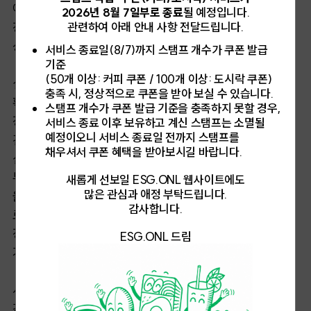
이해관계자를 고려하지 않을 수 없다. 상대적으로 도시의
2026년 8월 7일부로 종료
될 예정입니다.
관련하여 아래 안내 사항 전달드립니다.
정치는 국가 단위보다 규모가 작다. 따라서 도시는
상대적으로 신속한 의사결정 후 실행을 도모할 수 있다.
서비스 종료일(8/7)까지 스탬프 개수가 쿠폰 발급
기준
(50개 이상: 커피 쿠폰 / 100개 이상: 도시락 쿠폰)
실제로 많은 도시들이 건물 에너지 효율 개선, 대중교통
충족 시, 정상적으로 쿠폰을 받아 보실 수 있습니다.
확대, 재생에너지 전환 등 즉각적인 효과를 목표하는
스탬프 개수가 쿠폰 발급 기준을 충족하지 못할 경우,
정책들을 빠르게 추진하고 있다. 예를 들어 뉴욕시는 대형
서비스 종료 이후 보유하고 계신 스탬프는 소멸될
예정이오니 서비스 종료일 전까지 스탬프를
건물의 탄소 배출량 상한선을 법으로 정해 강제하고, 런던은
채우셔서 쿠폰 혜택을 받아보시길 바랍니다.
신축 건물에 대한 제로카본 기준을 도입해 규제했다.
교통
부문에서도 혁신적 접근이 가능한데, 파리는 2024년 하계
새롭게 선보일 ESG.ONL 웹사이트에도
많은 관심과 애정 부탁드립니다.
올림픽을 계기로 자전거 도로를 대폭 확장했고,
감사합니다.
로스앤젤레스는 전기버스 도입을 가속화했다. 이런
정책들은 시민들의 일상에 직접적 영향을 미치면서
ESG.ONL 드림
가시적인 온실가스 배출량 감소로 이어지고 있는 것이다.
서울시 역시 C40의 멤버로 활동하고 있지만 구체적인
감축성과는 아직 선도 도시들에 비해 미흡한 상황이다.
건물