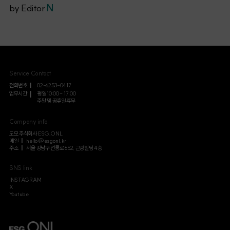
by Editor
N
Service Contact
전화번호
02-6253-0417
업무시간
평일 10:00 - 17:00
주말 및 공휴일 휴무
Company info
도모 주식회사 ESG.ONL
메일
hello@esgonl.kr
주소
서울 강남구 선릉로 652, 근광빌딩 4층
SNS link
INSTAGRAM
X
Youtube