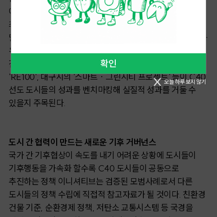
에너지 효율과 재생에너지 전환에서는 개선의 여지가 크다.
최근 서울시가 목표로 두고 있는 '2050 탄소중립 도시
달성'의 실행이 관건이다. 서울 뿐 아니라
부산, 인천, 대구 등
우리나라 주요 도시들도 각자의 특성에 맞는 탄소감축
확인
전략을 수립하고 있다. 부산시의 '그린뉴딜 정책', 인천시의
'RE100', 대구시의 '스마트ㆍ그린시티 프로젝트' 등이 C40
오늘 하루 보지 않기
선도 도시들의 성과를 벤치마킹해 실질적 성과를 거둘 수
있을지 주목된다.
도시 간 협력이 만드는 새로운 기후 거버넌스
국가 간 기후협상이 속도를 내기 어려운 상황에 도시들이
기후행동을 가속화 할수록
C40 도시들이 공동으로
추진하는 정책 이니셔티브는 검증된 모범사례로서 다른
도시들의 정책 수립에 직접적 참고자료가 될 것이다. 친환경
건물 기준, 순환경제 정책, 저탄소 교통시스템 등 국경을