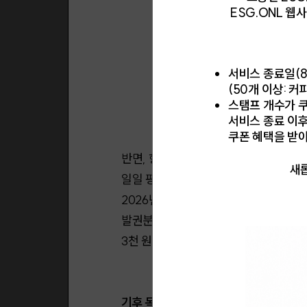
ESG.ONL 
서비스 종료일(8
(50개 이상: 커
스탬프 개수가 쿠
서비스 종료 이
쿠폰 혜택을 받
반면, 항공 유류할증료 하락은 정부의 
새롭
일일 평균 가격(Mean of Platt's S
2026년 2월에 중동 전쟁이 발발한 이
발권분부터는 27단계로 6단계 하향 조정
3천 원으로 하락하여 22만 5천 원 저렴
기후 목표와 취약계층 사이, 유류세의 