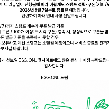
웹사이트 리뉴얼이 진행됨에 따라 아쉽게도
스탬프 적립·쿠폰(커피/
2026년 8월 7일부로 종료
될 예정입니다.
관련하여 아래 안내 사항 전달드립니다.
/7)까지 스탬프 개수가 쿠폰 발급 기준
피 쿠폰 / 100개 이상: 도시락 쿠폰) 충족 시, 정상적으로 쿠폰을 
[
대한항공 보잉 787-10
©
대한항공 공식홈페이지
]
폰 발급 기준을 충족하지 못할 경우,
후 보유하고 계신 스탬프는 소멸될 예정이오니 서비스 종료일 전까
아보시길 바랍니다.
결정이 아닌 국제유가 연동 자동 조정이다. 항공 유류할증료는 
게 선보일 ESG.ONL 웹사이트에도 많은 관심과 애정 부탁드립
ingapore Kerosene, MOPS)을 기준으로 33단계로 산정되며, 
감사합니다.
후 5월 발권분에는 최고 단계인 33단계가 적용됐으나, 전쟁 협상 
ESG.ONL 드림
된다. 대한항공을 기준으로 미국과 뉴욕 등 최장거리 노선의 왕복 
해졌다.
딜레마