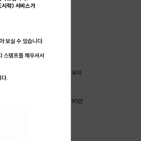
도시락) 서비스가
받아 보실 수 있습니다.
지 스탬프를 채우셔서
싱가포르 현물시장에서 거래되는 항공유의
니다.
한 달 단위로 다음 달 발권분에 반영된다.
기대감과 국제유가 하락으로 6월
유류할증료는 112만 8천 원에서 90만