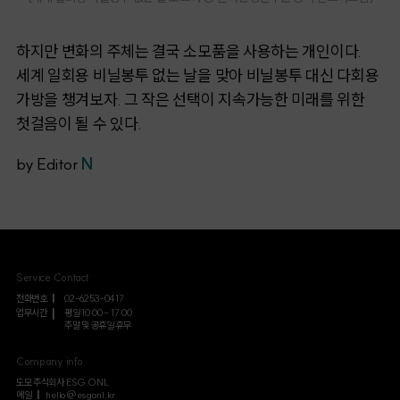
하지만 변화의 주체는 결국 소모품을 사용하는 개인이다.
세계 일회용 비닐봉투 없는 날을 맞아 비닐봉투 대신 다회용
가방을 챙겨보자. 그 작은 선택이 지속가능한 미래를 위한
첫걸음이 될 수 있다.
by Editor
N
Service Contact
전화번호
02-6253-0417
업무시간
평일 10:00 - 17:00
주말 및 공휴일 휴무
Company info
도모 주식회사 ESG.ONL
메일
hello@esgonl.kr