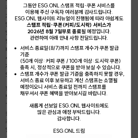
그동안 ESG.ONL 스탬프 적립·쿠폰 서비스를
각국은 법적 규제 장치를 마련했다. 한국은 2019년 4월부터
이용해 주신 구독자 여러분께 감사드립니다.
기후에너환경부의 '재활용 폐기물 관리 강화 방안'의
ESG.ONL 웹사이트 리뉴얼이 진행됨에 따라 아쉽게도
일환으로 대형마트와 일정 규모 이상의 대형 슈퍼마켓에서
스탬프 적립·쿠폰(커피/도시락) 서비스가
2026년 8월 7일부로 종료
될 예정입니다.
일회용 비닐봉투 사용을 전면 금지했다. 기후에너지환경부
관련하여 아래 안내 사항 전달드립니다.
발표에 따르면, 정책 시행 전인 2017년 대형 마트 내
서비스 종료일(8/7)까지 스탬프 개수가 쿠폰 발급
비닐봉투 사용량은 1,596톤이었으나 4년 후인 2021년에는
기준
466톤으로 감소했다고 한다. 일회용 비닐봉투의 자리는
(50개 이상: 커피 쿠폰 / 100개 이상: 도시락 쿠폰)
재사용 종량제봉투나 장바구니, 종이봉투 등이 대체하고
충족 시, 정상적으로 쿠폰을 받아 보실 수 있습니다.
스탬프 개수가 쿠폰 발급 기준을 충족하지 못할 경우,
있다.
서비스 종료 이후 보유하고 계신 스탬프는 소멸될
예정이오니 서비스 종료일 전까지 스탬프를
한국이 일회용 비닐봉투 품목 위주의 규제라면, 해외는 규제
채우셔서 쿠폰 혜택을 받아보시길 바랍니다.
범위를 넓히는 방향으로 관리 중이다. EU가 2019년 발표한
'일회용 플라스틱 지침'에 따르면, 2030년까지 EU시장에
새롭게 선보일 ESG.ONL 웹사이트에도
많은 관심과 애정 부탁드립니다.
출시되는 모든 플라스틱병은 제조 시 재활용 플라스틱을
감사합니다.
최소 30% 포함해야 한다. 뉴질랜드는 2019년 일회용 봉투,
일회용 비닐 쇼핑백 사용 금지를 시작으로 일회용 플라스틱
ESG.ONL 드림