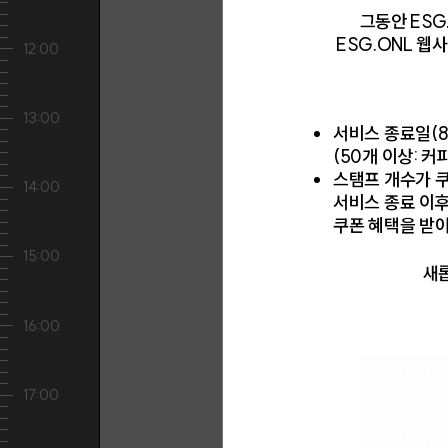
그동안 ESG
ESG.ONL 
이름
서비스 종료일(8
(50개 이상: 커
아이디
스탬프 개수가 쿠
서비스 종료 이
쿠폰 혜택을 받
비밀
새롭
비밀번
휴대폰