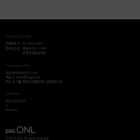
Service Contact
전화번호
02-6253-0417
업무시간
평일 10:00 - 17:00
주말 및 공휴일 휴무
Company info
도모 주식회사 ESG.ONL
메일
hello@esgonl.kr
주소
서울 강남구 선릉로 652, 근광빌딩 4층
SNS link
INSTAGRAM
X
Youtube
ⓒ ESG.ONL All rights reserved