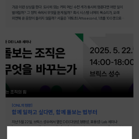
가끔 이런 상상을 한다. 도시에 있는 커피 머신 수천 개가 동시에 멈춘다면 어떤 일이
벌어질까? 그 정적 속에서 무엇을 듣게 될까? 혹시 시스템 너머의 목소리가, 오래
외면해 온 음향이 들리지 않을까? 서울은 ‘아토초(Attosecond, 1초를 100경으로
나눈 극히 짧은 순간)’로 움직인다. 지하철은 몇 분 단위로 정차하고, 상권은 몇 달 만에
바뀌며, 사람들은 작은 화면에 사전 몇 권의 감정을 퍼붓는다. 그러거나 말거나 이
도시에서 시간이 느리게 흐르는 곳은 딱 하나다. 카페.5월 오후의 필동, 한때
인쇄소였던 건물 2층은 원두 향으로 포화된 채였다. 이야기하는 사람, 글 쓰는 사람,
회의를 하는 사람, 눈을 감은 사람. 모두가 커피라는 전도체로 공간을 재구성하여
메가시티의 엔진 속을 헤엄치고 있었다. 카페인을 통해서만 유지되는 단일한
신경계로서. 카페를 예술의 역사로 돌려 말하자면, 커피잔은 하나의 정물화다. 사물의
완결성보다 관계의 미결성을 상징한다. 이때 커피는 풍경을 조각내고, 리듬을 붙이고,
관계를 정의한다. 공포에 젖은 현실 감각을 깨우는 날카로운 의례, 직장의 모멸을
견디는 방법, 회식 전 잠깐의 도피, 이별의 허무를 어르는 치유의 방식. 이윽고 라테
거품은 아침이 힘들고, 관계가 어렵고, 감정이 금방 닳는 시대에 모두를 지탱해 주는
방어막이 되었다. 이 행성의 마실 것 중에 오직 커피만이 버틴다는 감각을 선사할
것이다. 대한민국 어른 한 명이 1년에 커피 수백 잔을 마신다는 통계보다, 커피가
서울이라는 고밀도의 삶에 어떻게 스며들었는지가 두 배 인상적이다. 프랜차이즈와
독립 카페, 디저트 카페와 테마 카페, 심지어 커피 없는 카페는 교회보다 강력한
[ONL의 현장]
권능으로 도시를 장악했다. 이건 어떤 병리일까, 아니면 진화의 한 형태일까? 완전히
함께 일하고 싶다면, 함께 돌보는 법부터
커피에 미쳤다. 오후 세 시의 바리스타는 과테말라 산 원두를 직접 로스팅해 산미를
살렸다고 설명했지만, 입 안에는 커피보다 고요가 먼저 퍼졌다. 감각은 늘 조용히 말을
지난 5월 22일, 브릭스 성수에서 열린 DEI(다양성,형평성, 포용성) Lab 세미나
건다. 커피 안에 잠시 육신을 숨기도록. 커피는 두 개의 시간을 지난다. 조명 아래서
'돌보는 조직은 무엇을 바꾸는가?'는 '돌봄'이라는 키워드를 중심으로 포용적 일터에
라테 거품을 보며 SNS에 올릴 사진을 고르다 목울대로 넘기는 소비자의 시간. 과잉과
대해 공유하는 자리였다. 이곳에서는 키노트 스피치와 세 개 세션을 통해 ‘돌봄’에 대해
선택과 자존감의 양식. 콜롬비아의 새벽 다섯 시, 고도 1,800미터의 비탈을 오르는
재정의하고, 돌보는 조직이 구성원의 삶에 어떤 영향을 미칠 수 있는지 다각도로