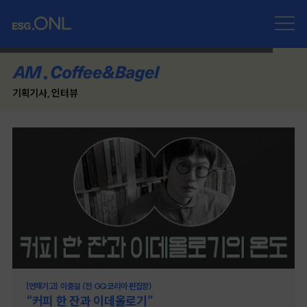
기획기사, 인터뷰
[연재기고] 이충걸 (전 GQ코리아 편집장)
“커피 한 잔과 이데올로기”