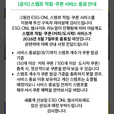
생산자의 시간도 있다. 기후 변화로 말라가는 땅을 붙잡는 무릎의 시간. 두 개의 시간이
[공지] 스탬프 적립·쿠폰 서비스 종료 안내
살펴보았다. 특히 ESG.ONL이 주목한 세션 '돌보는 조직의 힘'에서는 DEI실천기업
커피에 섞이면 우리는 무언가를 이해한다. 누가 만들었을까. 어떻게 여기까지 왔을까.
'루트임팩트(Root Impact)', '패스트파이브(Fast Five)', '토스(Toss)' 세 조직이
이때 ESG는 불균형한 시간을 매만지는 불완전. 나에게 커피 잔 밖으로 수천 킬로미터
시행해 온 직장 어린이집 사례를 소개했다. 돌봄을 단순한 복지제도를 넘어 조직이 함께
떨어진 현실은 너무 멀리 있었다. 그러나 이제 보니 온종일 혀 끝을 만지는 쌉싸래한
그동안 ESG.ONL 스탬프 적립·쿠폰 서비스를
책임져야 할 중요한 과제라고 강조한 세 조직의 힘을 확인해 보자.[DEI LAB 세미나
여운은 남반구의 소녀가 먼지를 들이마시며 수확한 시간의 맛이었다. 이른 새벽
이용해 주신 구독자 여러분께 감사드립니다.
'돌보는 조직은 무엇을 바꾸는가?' ⓒ ESG.ONL/ESG오늘]'함께 돌보는 경험'을
고산지대의 습기, 기후 변화의 예언서, 탄소의 무게, 불투명한 공급망의 그림자, 벌레
나누는 직장 어린이집 연대사회적 가치와 임팩트를 추구하는 비영리 사단법인인
ESG.ONL 웹사이트 리뉴얼이 진행됨에 따라 아쉽게도
먹은 커피콩을 골라내는 소년의 손마디, 룽고 한 잔이 남긴 이산화탄소의 발자국,
'루트임팩트'는 '모두의 숲 어린이집'이라는 이름의 컨소시엄형 직장 어린이집을
스탬프 적립·쿠폰(커피/도시락) 서비스가
유기농이라는 품사로 위장한 해충제, 공정무역의 이상한 미소의 껍질, 커피 브랜드의
운영하고 있다. 구성원들이 생애주기에 따라 돌봄이라는 과제에 직면하고, 출산 이후
2026년 8월 7일부로 종료
될 예정입니다.
회계장부, 먼 항구와 뱃길의 냄새가 은은히 섞인 채. 오늘 내가 마시는 5,800원짜리
직장으로 복귀하지 못하는 사례를 경험하며 직장어린이집 설립의 필요성을 절감한
라테의 하트모양 스팀밀크 거품은, 말하자면, 브라질의 골짜기와 바다 사이에 갇힌
관련하여 아래 안내 사항 전달드립니다.
결과다. 뜻은 세웠지만 소규모 조직의 특성상 단독으로 어린이집을 설치하기는 쉽지
소작농의 손에서 출발해, 코스타리카의 협동조합, 스위스의 수입상, 암스테르담의
않았다. 궁리 끝에 루트임팩트는 '여러 임팩트 조직들이 협력해 공동으로 운영하는
서비스 종료일(8/7)까지 스탬프 개수가 쿠폰 발급
가격협상 테이블, 동남아의 세척공장을 거쳐 온 결정체이자, 도덕적 유체이자, 지구의
직장형 어린이집'이라는 해법에 도달했다. '모두의 숲 어린이집'은 단순한 보육공간을
기압 차로 사출된 액체이다. 노동은 뜨겁고 길다. 소년 소녀 노동자들은 학교에 가는
기준
넘어 아이, 부모, 교사 모두가 함께 문화를 만들어가는 공간으로 설계되었다. 법정
대신 바구니를 들고는 일회용 컵 안에서 시계태엽처럼 돌고 있다. 아름다우나
(50개 이상: 커피 쿠폰 / 100개 이상: 도시락 쿠폰)
기준보다 낮은 교사 대 아동 비율을 유지하고, 부모의 자발적인 참여로 운영한다.
잔혹하게는 비치지 않도록 설계된 체계. 그게 지금 이 커피인 것이다.아침을 깨우는
[제21대 대통령 선거]
충족 시, 정상적으로 쿠폰을 받아 보실 수 있습니다.
다양한 조직 간 연계 활동이 가능하다는 장점도 살려 돌봄의 질과 신뢰를 함께 높여가고
알람이 잠들지 않는 자책의 서사로 변형되는 과정에는 무엇을 마시느냐보다 어떻게
내일, 우리가 살아갈 사회를 선택할 시간
있다. 루트임팩트는 이 모델을 통해 '혼자는 어렵지만 함께라면 가능하다'는 대안을
스탬프 개수가 쿠폰 발급 기준을 충족하지 못할 경우,
마시느냐에 대한 질문이 웅크리고 있었다. 이 커피는 진짜 착한가? 이 커피를 마시면
제시한다. 돌봄을 공동 책임으로 확장하는 조직 문화 가능성도 보여준다. '함께 돌보는
서비스 종료 이후 보유하고 계신 스탬프는 소멸될
진짜 좋은 사람이 될까? 중요한 질문은 늘 그런 식, 복잡하고, 모호하고, 미묘한 산미와
드디어 내일은 제21대 대통령 선거일이다. 예정보다 이른 대선을 치르게 된 상황에
경험'으로 포용적 일터를 실험하고, 조직의 연대를 통해 돌봄의 조직문화를 확장해 나갈
예정이오니 서비스 종료일 전까지 스탬프를
죄책감이 소용돌이친다. 꼭 커피처럼. 한국인은 빠르다. 효율을 사랑한다. ESG의
대해 국제사회는 한국사회가 보여준 민주주의와 공론장의 힘에 대해 다양한 관점의
수 있다는 메시지가 와닿는다. [DEI LAB 세미나 중 루트임팩트, 패스트파이브, 토스
속도는 때로 뒤처진다. 혹은 너무 느려서 지치게 만든다. 어떤 날은 커피를 마시는
평론을 내놓은 바 있다. 한국사회는 국가 경쟁력과 사회적 신뢰 기준으로 자리를
채우셔서 쿠폰 혜택을 받아보시길 바랍니다.
참석패널 ⓒ ESG.ONL/ESG오늘]사업 지속성과 돌봄의 연결고리공유오피스 공간
과정조차 피곤하다. 카페 문을 여는 순간부터. 뭘 마시지? 라테? 아메리카노? 콩은
굳혀가던 ESG의 정책적 실현도 지켜갈 수 있을까? 후보들은 노동, 안전, 성평등,
서비스 기업으로 널리 알려진 '패스트파이브'는 스타트업 구성원의 육아부담을
어떻게 갈아달라고 하지? 중간? 굵게? 우유는? 내 성격의 반은 결정 장애, 나머지
지역균형 등 다양한 사회적 가치에 대한 자신과 정당의 입장을 표명하며 유권자들의
새롭게 선보일 ESG.ONL 웹사이트에도
실질적으로 줄이기 위해 '다람 패스트파이브 어린이집'을 운영하고 있다. 스타트업과
반은 결정 끝의 죄책감. 커피 한 잔 주문하면서 나는 무기력과 죄책감 사이에서
선택을 호소 중이다. 더불어민주당 이재명 후보, 민주노동당 권영국 후보는 노동권
많은 관심과 애정 부탁드립니다.
같은 창업 기업의 구성원은 복지를 누리기 어렵다는 점을 바탕으로 여성대표들이
머뭇거린다. 너무 많은 선택지, 너무 많은 정보, 너무 많은 도덕. 모든 것과 모든 것의
강화, 사회적 약자 보호에 적극적인 입장을 밝혔고, 국민의힘 김문수 후보, 개혁신당
육아문제로 사업을 중단하는 경우를 보며 돌봄지원은 단지 복지차원이 아닌
감사합니다.
무한대. 커피를 마시는 행위는 인류가 정교하게 분할한 노동의 결과물. 좋은 소비자가
이준석 후보는 노동시장 유연화와 지방분권에 주목했다. ESG.ONL은 각 정당