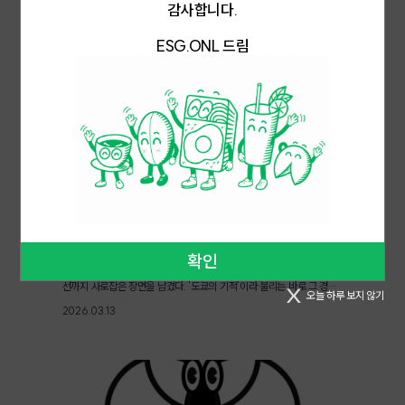
감사합니다.
다른 누군가에게는 분노와 복수의 씨앗이 되기도 한다. 이 역설은 허구가
어나고 ESG 경영이 확산되면서, 녹색요금제는 국내 재생에너지 전환을
Editor N
아니다. 2026년 2월 28일 미국·이스라엘의 이란 공습, 호르무즈 해협
가속화하는 주요 정책 수단으로 자리잡고 있다. 한국전력은 제도 개선을
ESG.ONL 드림
봉쇄, 하메네이 사망으로 이어진 미국-이란 전쟁은 그 역설을 현실로 소
통해 대상 범위를 확대하고 요금 구조의 투명성 강화를 검토 중이다. 또
환했다. 전쟁 위기가 키운 방산 투자 열풍2026년 3월 3일, 연휴와 전쟁
한, 기업들의 재생에너지 조달 선택지를 넓히기 위한 제도적 보완이 이어
소식 뒤 열린 주식시장에서 코스피는 6,200선까지 치솟았다가 5,800
질 전망이다.by Editor O
선까지 급락했고, 외국인 투자자들은 약 5조1,000억 원 규모의 대규모
매도세를 쏟아내며 투자자들의 한숨을 자아냈다. 그러나 같은 날 방산주
는 정반대로 움직였다. 대표적 방산주 LIG넥스원 주식은 27.11% 상승
한 64만7,000원으로 역대 최고가를 경신했고, 한화에어로스페이스의
주식은 24.85% 오른 149만2000원으로 신고가를 기록했다. 한화시
스템 주식도 29.40% 급등하며 역대 최고가에 도달했다. 다음날에도 방
산주의 강세는 이어졌다. 아랍에미리트(이하 UAE)에 배치된 국산 방공
무기 '천궁-II'가 이란이 발사한 미사일을 실전 요격한 것으로 알려지며,
외국에 수출된 우수한 성능의 국산 방공 무기가 실전에 투입된 사례로 주
[국내동향]팀코리아 다양성이 기적을 만들다
목받았다. 시장은 이미 방산을 '위기 수혜 섹터'로 확고히 분류한 셈이다.
내일 8강전까지 뜨겁게 이어질 한국 야구의 열기 속 WBC. 지난 9일 펼
[천궁-II © LIG 넥스원]미국 최대규모의 방산기업인 록히드마틴은 지
확인
쳐진 호주와의 경기에서 우리 국가대표팀은 야구에 관심 없던 이들의 시
난해 6월 1차 이란 공습 이후 주가가 40% 이상 급등했으며, 스텔스 폭
선까지 사로잡은 장면을 남겼다. '도쿄의 기적'이라 불리는 바로 그 경기
격기와 드론·레이더 기술을 보유한 미국 항공우주기술기업 노스롭그루
오늘 하루 보지 않기
에서 한국이 극적인 승리를 거둔 것이다. 조별 리그에서 1, 2위만 오르는
먼(NOC)의 수익률 역시 압도적으로 올랐다. 유럽도 마찬가지다. 스웨
2026.03.13
8강에 진출하기 위해 국가대표팀은 '2실점 이하, 5점 차 이상 승리'라는
덴 방산기업 사브(Saab)의 미카엘 요한슨 CEO는 2022년 러시아-우
까다로운 조건을 맞춰야 했고, 그들은 결국 해냈다. 대한민국은 물론, W
크라이나 전쟁 이전 약 5만 명이었던 주주 수가 전쟁 후 17만5,000명
BC를 즐기는 참가국 모두를 들썩이게 만든 순간이었다.[2026 WBC
이상으로 늘었다고 밝혔다. 유럽에서는 이미 ESG 규제 완화와 함께 방
대표팀 명단 ⓒ KBO홈페이지]WBC 경기를 자세히 들여다보면 낯설
산 부문 등으로 투자 대상을 확대하려는 움직임이 가시화되고 있다. 방위
면서도 흥미로운 장면이 눈에 띈다. 태극마크를 달고 뛰는 선수들 사이로
산업은 ESG가 될 수 있을까미국의 이란 공격에 따른 중동 정세 불안 속
어딘가 이국적인 얼굴들이 보인다. WBC 규정 상 부모 중 한 명이 한국
에 한국과 UAE가 350억 달러 규모 방산 협력을 확정하며, 단순 무기 수