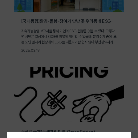
[국내동향]환경·돌봄·참여가 만난 곳 우리동네 ESG센
터
지속가능경영 보고서를 통해 기업의 ESG 현황을 엿볼 수 있다. 그렇다
면 시민은 일상에서 ESG를 어떻게 체감할 수 있을까. 분리수거 중에, 또
는 노인 일자리 현장에서 ESG를 떠올리기란 쉽지 않다.부산광역시가 시
민 일상에 ESG가 한층 가까워지도록 새로운 도전에 나섰다. '우리동네
2026.03.19
ESG 센터'는 자원순환과 노인 일자리 사업을 결합한 생활권 거점으로,
시민이 ESG를 체감할 수 있는 장을 만든다. 2022년 부산 금정구 1호점
을 시작으로 도시 전역으로 확산되어, 올해 7호점 개원에 이르기까지 환
경 보전과 사회적 돌봄을 결합한 정책 모델로 좋은 평가가 이어지고 있
다. 그렇다면 1호점에서 7호점에 이르기까지, 우리동네 ESG센터는 어
떤 과정을 거쳐 지금의 모습에 도달했을까.'우리동네 ESG 센터'가 7호
점이 되기까지2022년 금정구에 문을 연 우리동네 ESG센터 1호점은 약
30톤의 폐플라스틱을 새활용(업사이클)해 LED 조명과 안전 손잡이, 야
구 유니폼 등을 제작·보급했다. 이와 함께 노인 일자리 사업을 연계하여
자원순환과 복지 정책을 결합한 실행 모델을 정착시켰다. 단계적으로 기
능을 확장하기 시작한 2호점은 새활용 제품의 판매 구조를 도입해 사업
의 자립 가능성을 모색했고, 3호점은 어르신들이 수거한 폐플라스틱의
세척·분해·압축까지 전 과정을 수행하며 지역 내 자원순환 공정을 완결
하는 체계를 구축했다. [우리동네 ESG센터 1호점(부산 금정구) ⓒ 부산
시청]4호점에서는 영역을 넓혔다. '커피박 자원순환단'을 구성해 영도 지
녹색요금제(녹색프리미엄,Green Pricing)
역 카페와 연계하여 자원 범위를 플라스틱에서 커피박으로 확대했다. 이