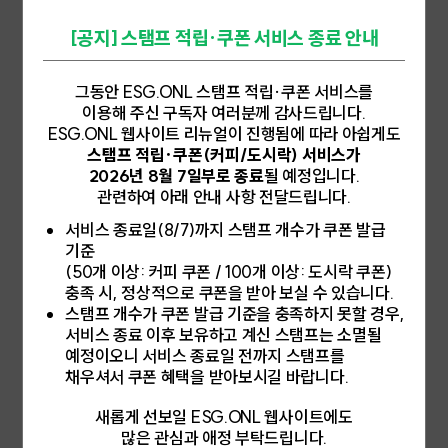
녹색요금제(Green Pricing)는 기업이나 개인이 기존 전력 요금 외에
어 5호점은 주민 참여형 체험·교육 프로그램을 강화해 ESG를 '경험하
일정 수준(약 10원/kWh)의 추가 부담금(프리미엄 요금)을 납부해 재생
는 가치'로 전환했고, 6호점은 커뮤니티 기능을 더해 환경 교육과 지역
[공지] 스탬프 적립·쿠폰 서비스 종료 안내
에너지로 생산된 전력을 사용하는 제도이다. 재생에너지 사용을 원하는
모임이 결합한 생활권 플랫폼으로 확장되었다.빈 공간이 순환 경제의 중
수요자가 기존 전기요금에 일정 금액을 더 내면, 한국전력이 그만큼의 재
심이 되다올해 2월, 부산 진구에 개원한 우리동네 ESG센터 7호점은 이
2026.03.18
생에너지를 공급하는 방식으로 운영된다. 이는 RE100(Renewable En
러한 축적의 결과를 집약한 센터라 할 수 있다. 폐원한 보현어린이집 공
그동안 ESG.ONL 스탬프 적립·쿠폰 서비스를
ergy 100%) 이행 수단 중 하나로, 기업들이 재생에너지 전력구매계약
간을 새롭게 조성한 이 센터는 저출산·고령화로 발생한 도심 유휴 공간을
이용해 주신 구독자 여러분께 감사드립니다.
(PPA, Power Purchase Agreement)이나 자가발전 없이도 재생에
환경과 돌봄 기능이 결합된 복합 거점으로 탈바꿈했다. 인구 구조 변화로
ESG.ONL 웹사이트 리뉴얼이 진행됨에 따라 아쉽게도
너지 사용 실적을 인정받을 수 있는 제도적 경로를 제공한다.2021년 녹
인해 이전보다 사람이 찾지 않는 공간을 지역 순환 경제와 세대 간 연결
스탬프 적립·쿠폰(커피/도시락) 서비스가
색요금제는 계약전력 1,000kW 이상의 대규모 전력 사용 사업자를 대
의 장으로 전환한 것이다.[우리동네 ESG센터 7호점(부산 진구) ⓒ 부
2026년 8월 7일부로 종료
될 예정입니다.
상으로 출발했다. 산업통상자원부가 도입 당시 산업용과 일반용 전기에
산광역시]7호점에서는 폐플라스틱·아이스 팩·현수막 등을 활용한 자원
적용되었고, 2022년에는 교육용, 2023년에는 농업용으로 확대되어 시
순환 활동을 비롯하여 탄소중립 환경교육과 미니 수력발전소 체험 등 주
관련하여 아래 안내 사항 전달드립니다.
행되었다. 신청 기업은 한국전력과 계약을 체결한 뒤 월별 납부 또는 일
민 참여형 프로그램이 상시 운영된다. 이는 단순히 재활용품을 모으는 시
서비스 종료일(8/7)까지 스탬프 개수가 쿠폰 발급
괄 정산이 가능하며 재생에너지 사용 인증서는 연간 또는 분기별로 발급
설을 넘어, 지역 어르신들에게는 안정적인 일자리와 역할을 제공하고, 어
된다. 요금은 기본 전기요금에 프리미엄 요금이 포함되어 청구되고, 프리
린이들에게는 환경 감수성을 키우는 교육의 장을 만드는 데 기여한다. 또
기준
미엄 요금은 시장 상황과 재생에너지원 종류에 따라 달라진다. 한국전력
한, 참여 기업에는 사회적 책임을 실천할 기회를 제공한다. 우리동네 ES
(50개 이상: 커피 쿠폰 / 100개 이상: 도시락 쿠폰)
은 신청 기업에 재생에너지공급인증서(REC, Renewable Energy Ce
G센터를 통해 멀게만 느껴졌던 환경을 위한 실천이 이제는 우리 동네에
충족 시, 정상적으로 쿠폰을 받아 보실 수 있습니다.
rtificate)를 발급해주며, 이를 통해 기업은 RE100 달성 실적으로 인정
서 체감할 수 있는 형태로 자리 잡았다. 7호점은 주민과 기업, 지역 사회
스탬프 개수가 쿠폰 발급 기준을 충족하지 못할 경우,
받는다.[녹색요금제(녹색프리미엄, Green Pricing) ⓒ ESG.ONL/E
가 함께 만들어가는 순환경제와 더불어 지속가능한 삶의 모델을 구체적
서비스 종료 이후 보유하고 계신 스탬프는 소멸될
SG오늘]녹색요금제의 장점은 기업이 비용 부담없이 신속하게 재생에너
으로 보여주는 사례가 되었다.7호점의 성과, 16호점의 미래우리동네 ES
[국내동향]분쟁의 시대, ESG는 방산을 외면할 수 있는
가
예정이오니 서비스 종료일 전까지 스탬프를
지 사용 실적을 확보할 수 있다는 점이다. 중소기업이나 자가발전이 어려
G센터는 7호점에 이르러 도시 전략의 한 축으로 성장했다. 지금까지 약
2008년 개봉한 마블 영화 '아이언맨'은 무기 제조 기업 스타크 인더스
운 기업에게는 접근성이 높은 수단으로 평가받는다. 반면 프리미엄 요금
3,500개의 고령자 일자리 창출, 126톤의 플라스틱 수거, 2만여 명의 환
채우셔서 쿠폰 혜택을 받아보시길 바랍니다.
트리의 CEO 토니 스타크가 자신이 만든 미사일의 피해자를 목격한 뒤
이 추가되어 전기요금 부담이 증가하고, 계약 기간 동안 기업이 지불해야
경 교육 참여라는 성과를 달성했다.부산시는 공공기관 및 민간 기업과 협
슈퍼히어로로 각성하는 이야기를 담고 있다. 전 세계적으로 큰 인기를 모
할 추가 비용이 변동될 수 있다는 한계도 있다. 또한, 녹색요금제는 대규
력해 올해 안에 우리동네 ESG 센터를 시내 16호점까지 확대할 계획임
새롭게 선보일 ESG.ONL 웹사이트에도
은 이 영화에는 토니 스타크의 무기로 피해를 입은 이들이 빌런으로 각성
모 전력을 소비하는 대기업 위주로 운영되어 소규모 기업이나 일반 가정
을 밝혔다. 환경과 돌봄, 참여가 결합된 이 모델이 도시 전역으로 확산될
2026.03.16
많은 관심과 애정 부탁드립니다.
하는 서사도 등장한다. 누군가에게 '억제력'이자 '안보'의 도구인 무기가,
은 제도 혜택을 받기 어렵다는 지적도 제기된다.RE100 참여 기업이 늘
때, ESG가 시민의 일상 속에서 어떤 변화를 만들어낼지 기대가 된다.by