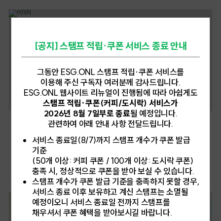
뇌리를 스쳤다. 라면 포장재도, 그걸 담은 비닐봉지도, 라면을 배달하는 물류트럭까지..
만들수록 더 많은 포켓몬이 찾아온다. 게임 안에는 '환경 레벨'이라는 지표가 있어서,
생각의 끝은 그 곳을 향한다. 호르무즈 해협, 세계 에너지 동맥의 심장부다.세계의
마을을 정비하고 자연을 회복시키고 포켓몬이 편히 지낼 수 있게 할수록 수치가
에너지 동맥이 막히다전 세계 석유 소비량의 약 20%에 해당하는 하루 2천만 배럴이
올라간다. 그러면 새로운 재료가 제공되고 시설도 열린다. 쉽게 말해 게임에서 더 살기
통과하는 핵심 요충지, 호르무즈 해협의 해상 운송량이 급감했다. 미국-이란 전쟁의
좋은 환경을 만들수록 세계가 다시 살아나고, 게이머에게 보상이 돌아가는 구조다.
여파로 이란이 해협 통제를 선언하며 시작된 위기는, 지정학적 긴장이 에너지 공급망에
이러한 점에서 포켓몬 포코피아는 기존 포켓몬 게임과는 다른 윤리를 보여준다. 과거의
[공지] 스탬프 적립·쿠폰 서비스 종료 안내
얼마나 즉각적이고 전방위적인 충격을 줄 수 있는지를 냉혹하게 보여주고 있다.
포켓몬이 포획과 배틀, 그리고 상대보다 강해지는 성장 논리에 가까웠다면, 포켓몬
해협봉쇄가 통보된 시점부터 원유 가격은 지속적으로 올랐고, 이로 인한 물류 병목
포코피아는 포켓몬이 함께 살아가기 좋은 터전을 만드는 걸 중점으로 둔다. 예컨대
현상으로 시장은 경색되었다. 원유가격은 단숨에 배럴당 100달러를 넘어섰다.
메타몽은 포켓몬의 기술을 빌려 싸우는 대신, 풀을 자라게 하고 물을 대고 지형을
그동안 ESG.ONL 스탬프 적립·쿠폰 서비스를
한국해양진흥공사의 분석에 따르면 호르무즈 해협 통과 물동량은 평시 대비 약 80%
정리한다. 이상해씨는 메마른 땅에 초목을 더하고, 꼬부기는 초목에 활기를 불어넣는다.
이용해 주신 구독자 여러분께 감사드립니다.
감소했고, 대형 원유 운반선의 중동-중국 노선 운임은 약 3.3배 상승했다고 한다. 우회
이렇듯 포켓몬이 가진 '기술'이 파괴나 경쟁의 수단이 아니라 관리와 복구를 위한
ESG.ONL 웹사이트 리뉴얼이 진행됨에 따라 아쉽게도
항로를 택하면 어떨까. 호르무즈 해협 폐쇄 시 우회 항로 이용에 따른 추가 운송 비용은
도구로 역할을 수행한다. 또 하나 인상적인 대목은 다양성을 다루는 방식이다.
기존 해상운임 대비 최소 50~80%까지 급증하는 것으로 추산된다. 그 비용은 결국
스탬프 적립·쿠폰(커피/도시락) 서비스가
포켓몬들은 각자 원하는 환경이 다르다. 어떤 포켓몬은 건조한 곳을, 어떤 포켓몬은
소비자의 지갑으로 전가될 것이다.[호르무즈 해협 © gettyimages]일상의 변화:
2026년 8월 7일부로 종료
될 예정입니다.
물가를, 어떤 포켓몬은 더 푸르고 습한 환경을 선호한다. 그래서 게임 사용자는
물가 상승과 차량 5부제 강화이 위기가 한국 소비자의 생활에 닿는 방식은 생각보다
관련하여 아래 안내 사항 전달드립니다.
획일적인 마을을 만드는 대신, 서로 다른 조건이 공존할 수 있는 다층적 서식지를
[ESG와 어스아워]
촘촘하고 빠르다. 가장 먼저 피부에 와 닿는 것은 주유소 가격표다. 경유와 휘발유
설계해야 한다. 모든 환경을 똑같이 맞추는 것이 아니라, 서로 다른 존재들이 각자의
지구상의 이유로 쉽니다, 2026년 어스아워
가격이 가파르게 오르면서 물류·배달 업계는 직격탄을 맞았다. 택배비와 배달비 인상은
서비스 종료일(8/7)까지 스탬프 개수가 쿠폰 발급
조건 속에서 함께 살 수 있도록 조율한다. 이 지점에서 포켓몬 포코피아는 생태계의
이미 예고된 수순이다. 항공업계 역시 항공유 상승으로 영업비용이 늘게 되었고,
기준
회복뿐 아니라, 서로 다른 존재들이 함께 살아가는 다양성의 가치를 아주 부드러운
시끌벅적한 거리 위로 쏟아지는 빛, 건물의 창문마다 켜진 형광등과 간판의 네온까지.
해운업계는 유조선 운임비용 추가 상승에 시달리고 있다. 식탁 물가도 심상치 않다.
문법으로 그려낸다. [ 포켓몬 포코피아 게임 장면 © Nintendo 공식 유튜브 채널 ]
지구는 늘 쉬지 않고 빛으로 가득하다.그러다가 특정한 어느 날, 정해진 시간이 되면
(50개 이상: 커피 쿠폰 / 100개 이상: 도시락 쿠폰)
연료 및 비료 비용 상승으로 커피, 초콜릿, 육류, 수산물 가격이 오를 것으로 예상된다.
공존을 체득하는 방식을 전하다물론 한계는 분명하다. 포켓몬 포코피아는 기후위기를
하나둘씩 불이 꺼지고 쉼 없이 움직이던 지구가 비로소 숨을 고르는 순간이 찾아온다.
충족 시, 정상적으로 쿠폰을 받아 보실 수 있습니다.
비수기 농산물과 수입 수산물은 특히 운송비 상승의 영향을 크게 받을 전망이다.
직접 고발하는 게임은 아니다. 공식 소개와 핵심 시스템이 강조하는 것은 '탄소,
전 세계 사람들이 함께 만들어낸 약속의 순간, 바로 어스아워(Earth Hour, 이하
스탬프 개수가 쿠폰 발급 기준을 충족하지 못할 경우,
[카타르 LNG © 카타르에너지]정부는 중동 상황 관련 에너지 수급 위기에 대응하기
화석연료, 에너지 전환, 책임 주체'와 같은 현실 정치의 언어가 아니라 '복구, 정원
어스아워)다.전 세계가 함께 만들어낸 한 시간'어스아워'란 기후위기의 심각성을
위해 3월 25일부터 공공부문에 대한 차량 5부제를 강화했다. 중동 사태 장기화로
서비스 종료 이후 보유하고 계신 스탬프는 소멸될
가꾸기, 서식지 조성, 쾌적도' 같은 회복의 언어다. 그래서 이 작품은 원인과 권력,
알리고자 매년 3월 마지막 토요일 오후 8시 30분부터 1시간 동안 불을 끄는 글로벌
에너지 수급 불확실성이 커지면서 18일부터 원유 관련 자원안보 위기경보를 '관심'
예정이오니 서비스 종료일 전까지 스탬프를
자본의 문제를 날카롭게 비판하기보다는 "환경을 가꾸면 생명이 돌아온다"는 직관을
자연보전 캠페인이다. 세계자연기금(World Wide Fund for Nature, 이하 WWF)
단계에서 '주의' 단계로 격상했다. 재계도 빠르게 동참하고 있다. 삼성은 국내 모든
채우셔서 쿠폰 혜택을 받아보시길 바랍니다.
반복해서 학습시키는 힐링형 재건 서사에 가깝다. 하지만 그 점 덕분에 더 넓은
이 추진하는 이 캠페인은 2007년 시드니에서 시작되어 현재 약 190개국이 참여하는
사업장을 대상으로 차량 10부제를 시행하고, SK그룹은 차량 5부제를 적용하면서
대중에게 닿을 수 있다. 정면 비판 대신 감응과 체험으로 설득하는 방식이기
세계 최대 규모의 환경 캠페인으로 성장했다. 에펠탑, 오페라하우스, 만리장성 등 세계