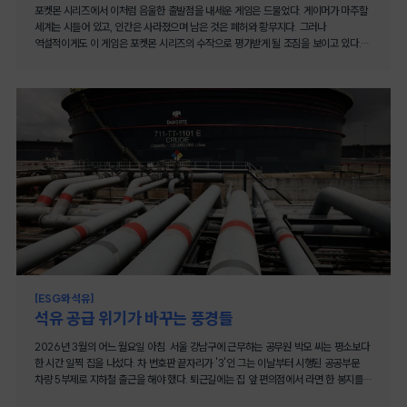
포켓몬 시리즈에서 이처럼 음울한 출발점을 내세운 게임은 드물었다. 게이머가 마주할
세계는 시들어 있고, 인간은 사라졌으며 남은 것은 폐허와 황무지다. 그러나
역설적이게도 이 게임은 포켓몬 시리즈의 수작으로 평가받게 될 조짐을 보이고 있다.
바로 지난 3월 5일 출시된 '포켓몬 포코피아(Pokémon Pokopia)'게임 시리즈
이야기다. 포켓몬 포코피아는 포켓몬 프랜차이즈 최초의 슬로우 라이프 시뮬레이션
게임으로, 출시 4일 만에 전 세계 220만 장, 일본에서만 100만 장이 팔렸다. 게임
리뷰 사이트 메타크리틱(Metacritic)에서 89점의 호평을 받았고, 주요 유통처에서
품절이 이어지며 거꾸로 콘솔 기기인 닌텐도 스위치 2탄의 역주행 모멘텀을
끌어올리기까지 했다. 생태계 위기가 게임의 배경이 되다기본 설정도 지금껏 익숙했던
포켓몬 게임의 문법과는 꽤 다르다. 게임 사용자는 인간의 모습을 한 메타몽이 되어,
한때 포켓몬과 인간이 함께 살았지만 이제는 시들고 버려진 땅을 다시 복구해야 한다.
재료를 모아 아이템을 만들고 집과 서식지를 조성하면서 포켓몬들이 돌아올 수 있는
환경을 만들어간다. 게임 안의 시간은 현실 시간과 연동되고, 날씨와 밤낮 변화도
그대로 반영된다. 기존 포켓몬시리즈 게임처럼 더 강한 포켓몬을 잡거나 포획한
포켓몬을 육성하는 게임이 아니다. 단지 인간과 포켓몬들이 살 만한 세계를 재건하는
게임이다. 앞선 포켓몬 시리즈 세계관에서 또가스와 코산호 같은 일부 포켓몬 사례를
활용하여 이미 기후변화와 생태계 위협을 암시해왔다. 대기오염 물질을 내뿜는
산업화의 흔적과 백화된 산호초는 어린이와 대중이 사랑하는 IP 안에 생태 위기의
[ESG와 석유]
그림자가 스며들고 있음을 보여줬다. 포켓몬 포코피아는 바로 그 암시를 한 단계 더
석유 공급 위기가 바꾸는 풍경들
나아가 보여줬다. 이번에는 기후와 생태계 문제가 배경 장식에 그치지 않고, 게임
실행의 규칙 자체가 됐다. 게이머는 대화, 일기, 편지, 책을 통해 세계가 어떻게
2026년 3월의 어느 월요일 아침. 서울 강남구에 근무하는 공무원 박모 씨는 평소보다
황폐화되었는지 깨달아 나간다. 시든 세계를 복구하지 않으면 이야기가 앞으로
한 시간 일찍 집을 나섰다. 차 번호판 끝자리가 '3'인 그는 이날부터 시행된 공공부문
나아가지 않는다. [포켓몬 포코피아 © 포켓몬 포코피아 공식 웹사이트]게임이
차량 5부제로 지하철 출근을 해야 했다. 퇴근길에는 집 앞 편의점에서 라면 한 봉지를
가르쳐주는 공생의 문법이 게임이 흥미로운 이유는 핵심 루프 자체가 환경 관리의
집어 들었다. 가격표를 보니 두 달 전보다 400원이 올랐다. '아, 석유!' 하는 생각이
메타포로 읽히기 때문이다. 황폐해진 마을을 복구하고, 포켓몬이 살기 좋은 서식지를